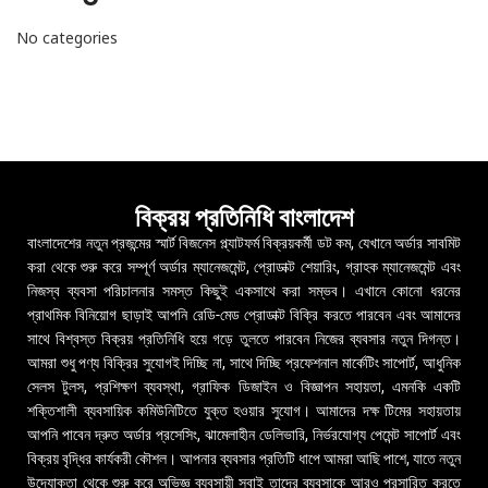
No categories
বিক্রয় প্রতিনিধি বাংলাদেশ
বাংলাদেশের নতুন প্রজন্মের স্মার্ট বিজনেস প্ল্যাটফর্ম বিক্রয়কর্মী ডট কম, যেখানে অর্ডার সাবমিট
করা থেকে শুরু করে সম্পূর্ণ অর্ডার ম্যানেজমেন্ট, প্রোডাক্ট শেয়ারিং, গ্রাহক ম্যানেজমেন্ট এবং
নিজস্ব ব্যবসা পরিচালনার সমস্ত কিছুই একসাথে করা সম্ভব। এখানে কোনো ধরনের
প্রাথমিক বিনিয়োগ ছাড়াই আপনি রেডি-মেড প্রোডাক্ট বিক্রি করতে পারবেন এবং আমাদের
সাথে বিশ্বস্ত বিক্রয় প্রতিনিধি হয়ে গড়ে তুলতে পারবেন নিজের ব্যবসার নতুন দিগন্ত।
আমরা শুধু পণ্য বিক্রির সুযোগই দিচ্ছি না, সাথে দিচ্ছি প্রফেশনাল মার্কেটিং সাপোর্ট, আধুনিক
সেলস টুলস, প্রশিক্ষণ ব্যবস্থা, গ্রাফিক ডিজাইন ও বিজ্ঞাপন সহায়তা, এমনকি একটি
শক্তিশালী ব্যবসায়িক কমিউনিটিতে যুক্ত হওয়ার সুযোগ। আমাদের দক্ষ টিমের সহায়তায়
আপনি পাবেন দ্রুত অর্ডার প্রসেসিং, ঝামেলাহীন ডেলিভারি, নির্ভরযোগ্য পেমেন্ট সাপোর্ট এবং
বিক্রয় বৃদ্ধির কার্যকরী কৌশল। আপনার ব্যবসার প্রতিটি ধাপে আমরা আছি পাশে, যাতে নতুন
উদ্যোক্তা থেকে শুরু করে অভিজ্ঞ ব্যবসায়ী সবাই তাদের ব্যবসাকে আরও প্রসারিত করতে