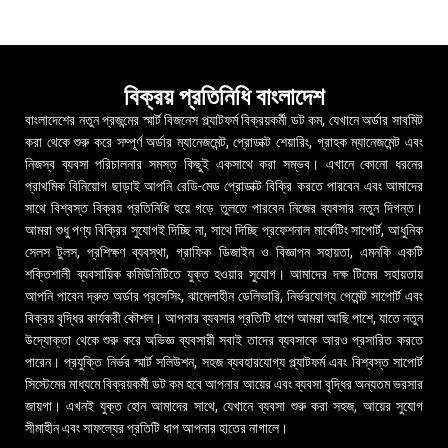
বিক্রয় প্রতিনিধি বাংলাদেশ
বাংলাদেশের নতুন প্রজন্মের স্মার্ট বিজনেস প্ল্যাটফর্ম বিক্রয়কর্মী ডট কম, যেখানে অর্ডার সাবমিট
করা থেকে শুরু করে সম্পূর্ণ অর্ডার ম্যানেজমেন্ট, প্রোডাক্ট শেয়ারিং, গ্রাহক ম্যানেজমেন্ট এবং
নিজস্ব ব্যবসা পরিচালনার সমস্ত কিছুই একসাথে করা সম্ভব। এখানে কোনো ধরনের
প্রাথমিক বিনিয়োগ ছাড়াই আপনি রেডি-মেড প্রোডাক্ট বিক্রি করতে পারবেন এবং আমাদের
সাথে বিশ্বস্ত বিক্রয় প্রতিনিধি হয়ে গড়ে তুলতে পারবেন নিজের ব্যবসার নতুন দিগন্ত।
আমরা শুধু পণ্য বিক্রির সুযোগই দিচ্ছি না, সাথে দিচ্ছি প্রফেশনাল মার্কেটিং সাপোর্ট, আধুনিক
সেলস টুলস, প্রশিক্ষণ ব্যবস্থা, গ্রাফিক ডিজাইন ও বিজ্ঞাপন সহায়তা, এমনকি একটি
শক্তিশালী ব্যবসায়িক কমিউনিটিতে যুক্ত হওয়ার সুযোগ। আমাদের দক্ষ টিমের সহায়তায়
আপনি পাবেন দ্রুত অর্ডার প্রসেসিং, ঝামেলাহীন ডেলিভারি, নির্ভরযোগ্য পেমেন্ট সাপোর্ট এবং
বিক্রয় বৃদ্ধির কার্যকরী কৌশল। আপনার ব্যবসার প্রতিটি ধাপে আমরা আছি পাশে, যাতে নতুন
উদ্যোক্তা থেকে শুরু করে অভিজ্ঞ ব্যবসায়ী সবাই তাদের ব্যবসাকে আরও প্রসারিত করতে
পারেন। প্রযুক্তি নির্ভর স্মার্ট সলিউশন, সহজ ব্যবহারযোগ্য প্ল্যাটফর্ম এবং বিশ্বস্ত সাপোর্ট
সিস্টেমের মাধ্যমে বিক্রয়কর্মী ডট কম হবে আপনার আয়ের এবং ব্যবসা বৃদ্ধির অন্যতম ভরসার
জায়গা। এখনই যুক্ত হোন আমাদের সাথে, যেখানে ব্যবসা শুরু করা সহজ, আয়ের সুযোগ
সীমাহীন এবং সাফল্যের প্রতিটি ধাপ আপনার হাতের নাগালে।