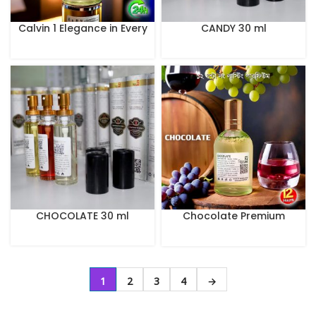
Calvin 1 Elegance in Every
CANDY 30 ml
Drop 100 ml
CHOCOLATE 30 ml
Chocolate Premium
Perfume
1
2
3
4
→