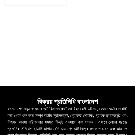
বিক্রয় প্রতিনিধি বাংলাদেশ
বাংলাদেশের নতুন প্রজন্মের স্মার্ট বিজনেস প্ল্যাটফর্ম বিক্রয়কর্মী ডট কম, যেখানে অর্ডার সাবমিট
করা থেকে শুরু করে সম্পূর্ণ অর্ডার ম্যানেজমেন্ট, প্রোডাক্ট শেয়ারিং, গ্রাহক ম্যানেজমেন্ট এবং
নিজস্ব ব্যবসা পরিচালনার সমস্ত কিছুই একসাথে করা সম্ভব। এখানে কোনো ধরনের
প্রাথমিক বিনিয়োগ ছাড়াই আপনি রেডি-মেড প্রোডাক্ট বিক্রি করতে পারবেন এবং আমাদের