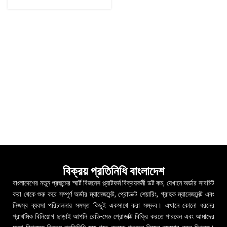
বিক্রয় প্রতিনিধি বাংলাদেশ
বাংলাদেশের নতুন প্রজন্মের স্মার্ট বিজনেস প্ল্যাটফর্ম বিক্রয়কর্মী ডট কম, যেখানে অর্ডার সাবমিট
করা থেকে শুরু করে সম্পূর্ণ অর্ডার ম্যানেজমেন্ট, প্রোডাক্ট শেয়ারিং, গ্রাহক ম্যানেজমেন্ট এবং
নিজস্ব ব্যবসা পরিচালনার সমস্ত কিছুই একসাথে করা সম্ভব। এখানে কোনো ধরনের
প্রাথমিক বিনিয়োগ ছাড়াই আপনি রেডি-মেড প্রোডাক্ট বিক্রি করতে পারবেন এবং আমাদের