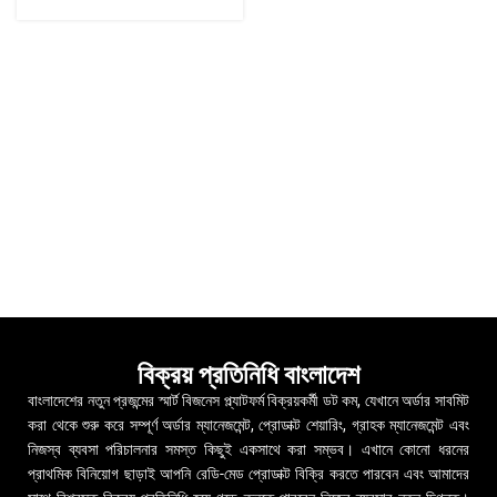
বিক্রয় প্রতিনিধি বাংলাদেশ
বাংলাদেশের নতুন প্রজন্মের স্মার্ট বিজনেস প্ল্যাটফর্ম বিক্রয়কর্মী ডট কম, যেখানে অর্ডার সাবমিট
করা থেকে শুরু করে সম্পূর্ণ অর্ডার ম্যানেজমেন্ট, প্রোডাক্ট শেয়ারিং, গ্রাহক ম্যানেজমেন্ট এবং
নিজস্ব ব্যবসা পরিচালনার সমস্ত কিছুই একসাথে করা সম্ভব। এখানে কোনো ধরনের
প্রাথমিক বিনিয়োগ ছাড়াই আপনি রেডি-মেড প্রোডাক্ট বিক্রি করতে পারবেন এবং আমাদের