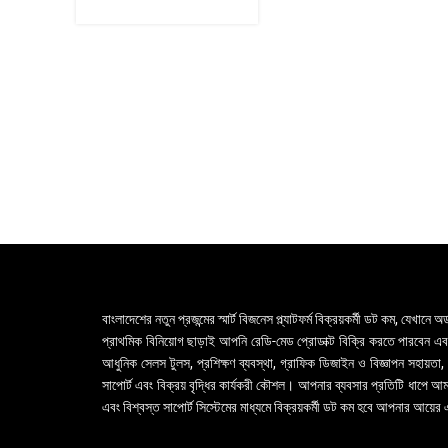
Perfume 100 ml
বাংলাদেশের নতুন প্রজন্মের স্মার্ট বিজনেস প্ল্যাটফর্ম বিক্রয়কর্মী ডট কম, যেখান
প্রাথমিক বিনিয়োগ ছাড়াই আপনি রেডি-মেড প্রোডাক্ট বিক্রি করতে পারবেন এবং আ
আধুনিক সেলস টুলস, প্রশিক্ষণ ব্যবস্থা, গ্রাফিক ডিজাইন ও বিজ্ঞাপন সহায়তা
সাপোর্ট এবং বিক্রয় বৃদ্ধির কার্যকরী কৌশল। আপনার ব্যবসার প্রতিটি ধাপে আমর
এবং বিশ্বস্ত সাপোর্ট সিস্টেমের মাধ্যমে বিক্রয়কর্মী ডট কম হবে আপনার আয়ে