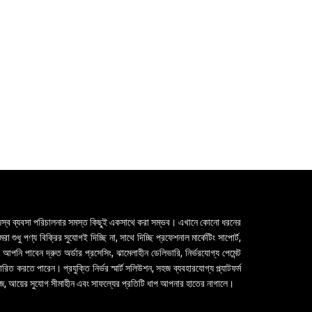
ন্ট এবং নিজস্ব ব্যবসা পরিচালনার সমস্ত কিছুই একসাথে করা সম্ভব। এখানে কোনো ধরনের
 পণ্য বিক্রির সুযোগই দিচ্ছি না, সাথে দিচ্ছি প্রফেশনাল মার্কেটিং সাপোর্ট,
নি পাবেন দ্রুত অর্ডার প্রসেসিং, ঝামেলাহীন ডেলিভারি, নির্ভরযোগ্য পেমেন্ট
করতে পারেন। প্রযুক্তি নির্ভর স্মার্ট সলিউশন, সহজ ব্যবহারযোগ্য প্ল্যাটফর্ম
 সহজ, আয়ের সুযোগ সীমাহীন এবং সাফল্যের প্রতিটি ধাপ আপনার হাতের নাগালে।