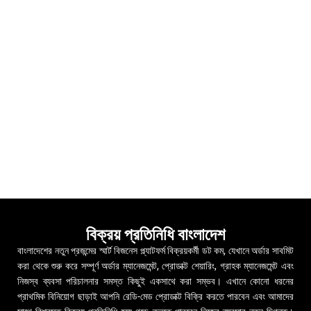
বিক্রয় প্রতিনিধি বাংলাদেশ
বাংলাদেশের নতুন প্রজন্মের স্মার্ট বিজনেস প্ল্যাটফর্ম বিক্রয়কর্মী ডট কম, যেখানে অর্ডার সাবমিট
করা থেকে শুরু করে সম্পূর্ণ অর্ডার ম্যানেজমেন্ট, প্রোডাক্ট শেয়ারিং, গ্রাহক ম্যানেজমেন্ট এবং
নিজস্ব ব্যবসা পরিচালনার সমস্ত কিছুই একসাথে করা সম্ভব। এখানে কোনো ধরনের
প্রাথমিক বিনিয়োগ ছাড়াই আপনি রেডি-মেড প্রোডাক্ট বিক্রি করতে পারবেন এবং আমাদের