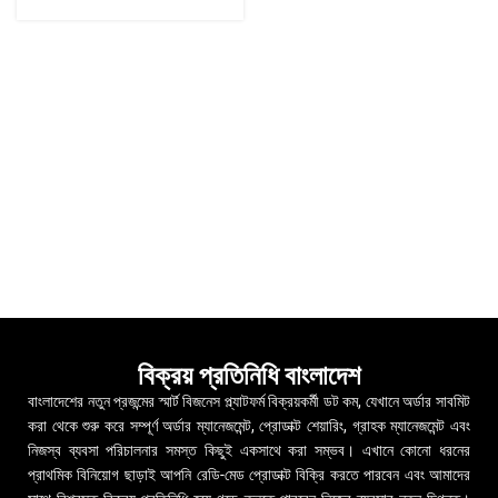
বিক্রয় প্রতিনিধি বাংলাদেশ
বাংলাদেশের নতুন প্রজন্মের স্মার্ট বিজনেস প্ল্যাটফর্ম বিক্রয়কর্মী ডট কম, যেখানে অর্ডার সাবমিট
করা থেকে শুরু করে সম্পূর্ণ অর্ডার ম্যানেজমেন্ট, প্রোডাক্ট শেয়ারিং, গ্রাহক ম্যানেজমেন্ট এবং
নিজস্ব ব্যবসা পরিচালনার সমস্ত কিছুই একসাথে করা সম্ভব। এখানে কোনো ধরনের
প্রাথমিক বিনিয়োগ ছাড়াই আপনি রেডি-মেড প্রোডাক্ট বিক্রি করতে পারবেন এবং আমাদের