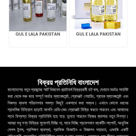
GUL E LALA PAKISTAN
GUL E LALA PAKISTAN
Perfume 30 ml
Perfume100ml
বিক্রয় প্রতিনিধি বাংলাদেশ
বাংলাদেশের নতুন প্রজন্মের স্মার্ট বিজনেস প্ল্যাটফর্ম বিক্রয়কর্মী ডট কম, যেখানে অর্ডার সাবমিট
করা থেকে শুরু করে সম্পূর্ণ অর্ডার ম্যানেজমেন্ট, প্রোডাক্ট শেয়ারিং, গ্রাহক ম্যানেজমেন্ট এবং
নিজস্ব ব্যবসা পরিচালনার সমস্ত কিছুই একসাথে করা সম্ভব। এখানে কোনো ধরনের
প্রাথমিক বিনিয়োগ ছাড়াই আপনি রেডি-মেড প্রোডাক্ট বিক্রি করতে পারবেন এবং আমাদের
সাথে বিশ্বস্ত বিক্রয় প্রতিনিধি হয়ে গড়ে তুলতে পারবেন নিজের ব্যবসার নতুন দিগন্ত।
আমরা শুধু পণ্য বিক্রির সুযোগই দিচ্ছি না, সাথে দিচ্ছি প্রফেশনাল মার্কেটিং সাপোর্ট, আধুনিক
সেলস টুলস, প্রশিক্ষণ ব্যবস্থা, গ্রাফিক ডিজাইন ও বিজ্ঞাপন সহায়তা, এমনকি একটি