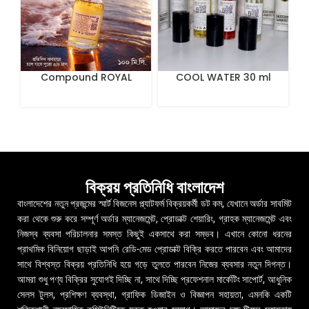
Compound ROYAL
COOL WATER 30 ml
MIRAGE The Sultan’s
Treasure 100 mL
বিক্রয় প্রতিনিধি বাংলাদেশ
বাংলাদেশের নতুন প্রজন্মের স্মার্ট বিজনেস প্ল্যাটফর্ম বিক্রয়কর্মী ডট কম, যেখানে অর্ডার সাবমিট
করা থেকে শুরু করে সম্পূর্ণ অর্ডার ম্যানেজমেন্ট, প্রোডাক্ট শেয়ারিং, গ্রাহক ম্যানেজমেন্ট এবং
নিজস্ব ব্যবসা পরিচালনার সমস্ত কিছুই একসাথে করা সম্ভব। এখানে কোনো ধরনের
প্রাথমিক বিনিয়োগ ছাড়াই আপনি রেডি-মেড প্রোডাক্ট বিক্রি করতে পারবেন এবং আমাদের
সাথে বিশ্বস্ত বিক্রয় প্রতিনিধি হয়ে গড়ে তুলতে পারবেন নিজের ব্যবসার নতুন দিগন্ত।
আমরা শুধু পণ্য বিক্রির সুযোগই দিচ্ছি না, সাথে দিচ্ছি প্রফেশনাল মার্কেটিং সাপোর্ট, আধুনিক
সেলস টুলস, প্রশিক্ষণ ব্যবস্থা, গ্রাফিক ডিজাইন ও বিজ্ঞাপন সহায়তা, এমনকি একটি