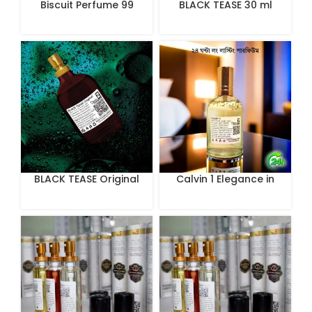
Biscuit Perfume 99
BLACK TEASE 30 ml
BLACK TEASE Original
Calvin 1 Elegance in
100 mL Perfume
Every Drop 100 ml