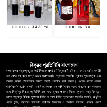
GOOD GIRL 3.4 30 ml
GOOD GIRL 3.4
Especially Female
Perfume 100ml
বিক্রয় প্রতিনিধি বাংলাদেশ
বাংলাদেশের নতুন প্রজন্মের স্মার্ট বিজনেস প্ল্যাটফর্ম বিক্রয়কর্মী ডট কম, যেখানে অর্ডার সাবমিট
করা থেকে শুরু করে সম্পূর্ণ অর্ডার ম্যানেজমেন্ট, প্রোডাক্ট শেয়ারিং, গ্রাহক ম্যানেজমেন্ট এবং
নিজস্ব ব্যবসা পরিচালনার সমস্ত কিছুই একসাথে করা সম্ভব। এখানে কোনো ধরনের
প্রাথমিক বিনিয়োগ ছাড়াই আপনি রেডি-মেড প্রোডাক্ট বিক্রি করতে পারবেন এবং আমাদের
সাথে বিশ্বস্ত বিক্রয় প্রতিনিধি হয়ে গড়ে তুলতে পারবেন নিজের ব্যবসার নতুন দিগন্ত।
আমরা শুধু পণ্য বিক্রির সুযোগই দিচ্ছি না, সাথে দিচ্ছি প্রফেশনাল মার্কেটিং সাপোর্ট, আধুনিক
সেলস টুলস, প্রশিক্ষণ ব্যবস্থা, গ্রাফিক ডিজাইন ও বিজ্ঞাপন সহায়তা, এমনকি একটি