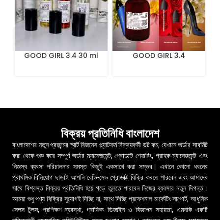
GOOD GIRL 3.4 30 ml
GOOD GIRL 3.4
Especially Female
Perfume 100ml
বিক্রয় প্রতিনিধি বাংলাদেশ
বাংলাদেশের নতুন প্রজন্মের স্মার্ট বিজনেস প্ল্যাটফর্ম বিক্রয়কর্মী ডট কম, যেখানে অর্ডার সাবমিট
করা থেকে শুরু করে সম্পূর্ণ অর্ডার ম্যানেজমেন্ট, প্রোডাক্ট শেয়ারিং, গ্রাহক ম্যানেজমেন্ট এবং
নিজস্ব ব্যবসা পরিচালনার সমস্ত কিছুই একসাথে করা সম্ভব। এখানে কোনো ধরনের
প্রাথমিক বিনিয়োগ ছাড়াই আপনি রেডি-মেড প্রোডাক্ট বিক্রি করতে পারবেন এবং আমাদের
সাথে বিশ্বস্ত বিক্রয় প্রতিনিধি হয়ে গড়ে তুলতে পারবেন নিজের ব্যবসার নতুন দিগন্ত।
আমরা শুধু পণ্য বিক্রির সুযোগই দিচ্ছি না, সাথে দিচ্ছি প্রফেশনাল মার্কেটিং সাপোর্ট, আধুনিক
সেলস টুলস, প্রশিক্ষণ ব্যবস্থা, গ্রাফিক ডিজাইন ও বিজ্ঞাপন সহায়তা, এমনকি একটি